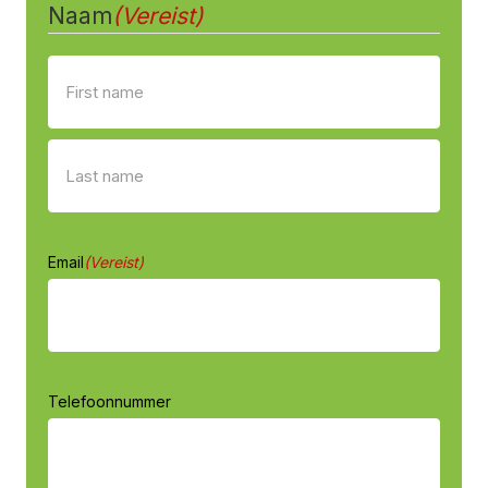
Naam
(Vereist)
Voornaam
achternaam
Email
(Vereist)
Telefoonnummer