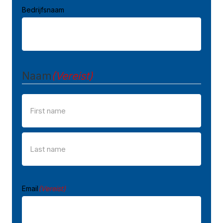
Bedrijfsnaam
Naam
(Vereist)
Voornaam
Achternaam
Email
(Vereist)